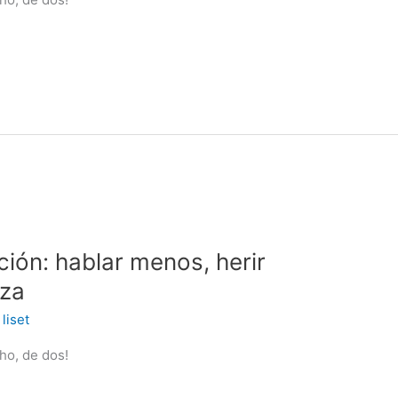
ción: hablar menos, herir
eza
/
liset
ho, de dos!