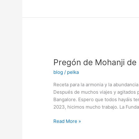
Pregón
de
Pregón de Mohanji de
Mohanji
de
blog
/
pelka
Año
Nuevo
Receta para la armonia y la abundanci
2024
Después de muchos viajes y agitados 
Bangalore. Espero que todos hayáis ten
2023, hicimos mucho trabajo. La Funda
Read More »