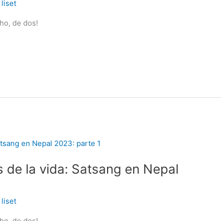
/
liset
ho, de dos!
s de la vida: Satsang en Nepal
/
liset
ho, de dos!