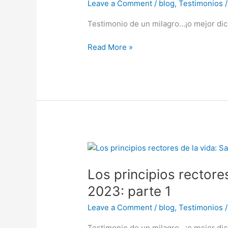
Leave a Comment
/
blog
,
Testimonios
vida:
Satsang
Testimonio de un milagro…¡o mejor dic
en
Nepal
Read More »
2023
–
Parte
2
Los
principios
Los principios rectore
rectores
de
2023: parte 1
la
Leave a Comment
/
blog
,
Testimonios
vida:
Satsang
Testimonio de un milagro…¡o mejor dic