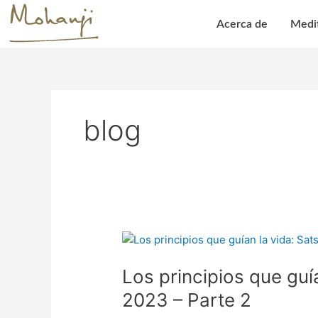
Skip
to
Acerca de
Medi
content
blog
Los
principios
Los principios que guí
que
guían
2023 – Parte 2
la