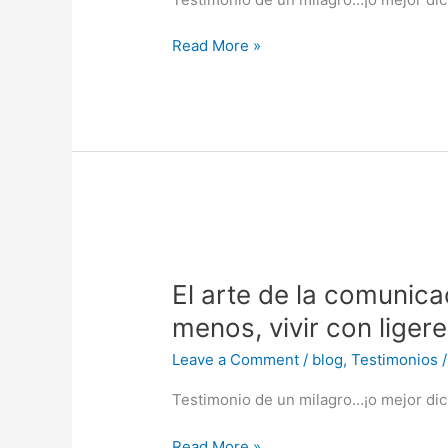
en
Nepal
Read More »
2023:
parte
1
El
arte
El arte de la comunica
de
la
menos, vivir con liger
comunicación:
Leave a Comment
/
blog
,
Testimonios
hablar
menos,
Testimonio de un milagro…¡o mejor dic
herir
menos,
Read More »