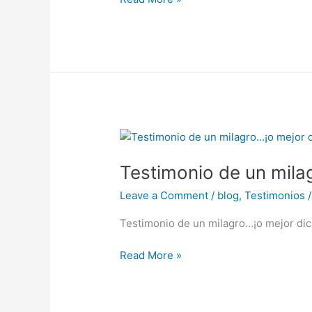
vivir
con
ligereza
Testimonio
de
Testimonio de un mila
un
milagro…
Leave a Comment
/
blog
,
Testimonios
¡o
mejor
Testimonio de un milagro…¡o mejor dic
dicho,
de
Read More »
dos!