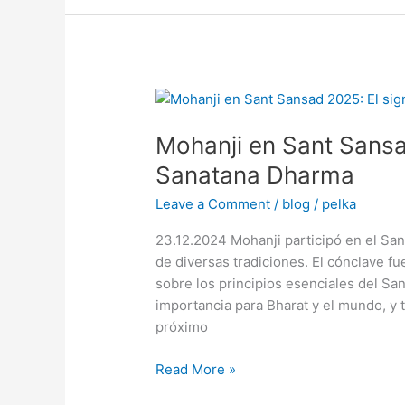
Mohanji
en
Mohanji en Sant Sansad
Sant
Sansad
Sanatana Dharma
2025:
Leave a Comment
/
blog
/
pelka
El
significado
23.12.2024 Mohanji participó en el Sa
del
de diversas tradiciones. El cónclave fu
Sanatana
sobre los principios esenciales del S
Dharma
importancia para Bharat y el mundo, y t
próximo
Read More »