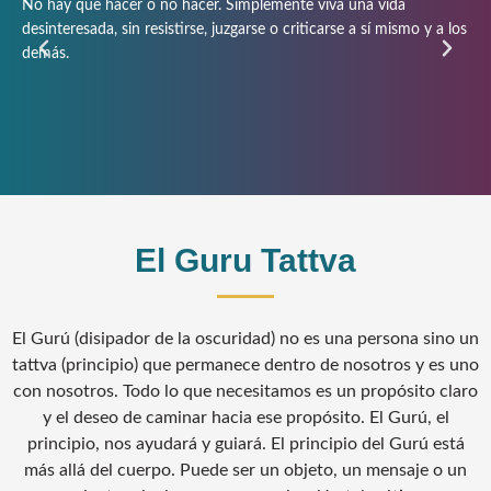
No hay que hacer o no hacer. Simplemente viva una vida
No 
desinteresada, sin resistirse, juzgarse o criticarse a sí mismo y a los
res
demás.
El Guru Tattva
El Gurú (disipador de la oscuridad) no es una persona sino un
tattva (principio) que permanece dentro de nosotros y es uno
con nosotros. Todo lo que necesitamos es un propósito claro
y el deseo de caminar hacia ese propósito. El Gurú, el
principio, nos ayudará y guiará. El principio del Gurú está
más allá del cuerpo. Puede ser un objeto, un mensaje o un