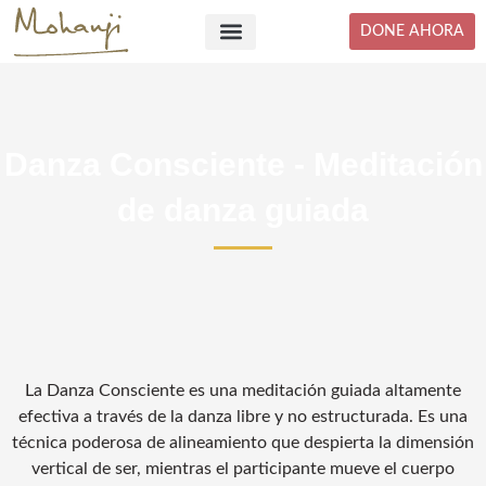
Skip
DONE AHORA
to
content
Danza Consciente - Meditación
de danza guiada
La Danza Consciente es una meditación guiada altamente
efectiva a través de la danza libre y no estructurada. Es una
técnica poderosa de alineamiento que despierta la dimensión
vertical de ser, mientras el participante mueve el cuerpo