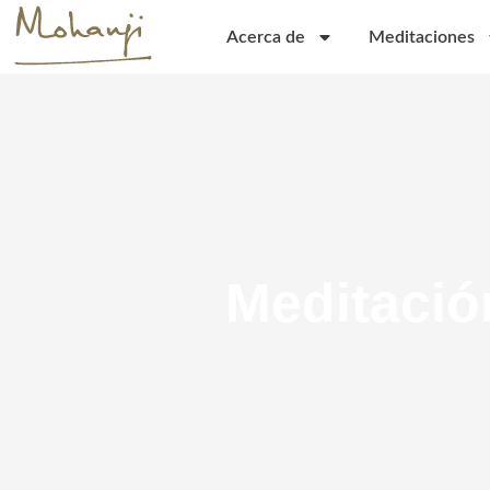
Skip
to
Acerca de
Meditaciones
content
Meditació