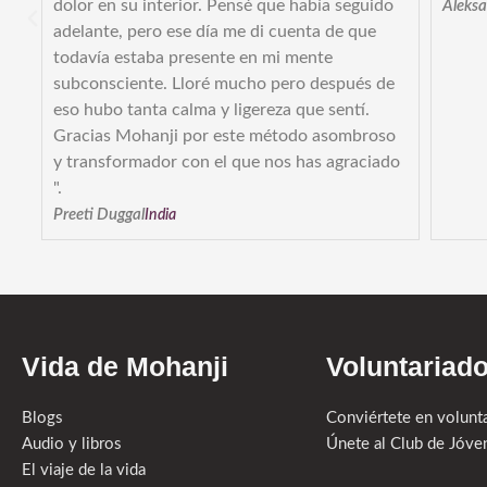
 de
dolor en su interior. Pensé que había seguido
Aleks
adelante, pero ese día me di cuenta de que
todavía estaba presente en mi mente
subconsciente. Lloré mucho pero después de
eso hubo tanta calma y ligereza que sentí.
Gracias Mohanji por este método asombroso
y transformador con el que nos has agraciado
".
Preeti Duggal
India
Vida de Mohanji
Voluntariad
Blogs
Conviértete en volunt
Audio y libros
Únete al Club de Jóve
El viaje de la vida