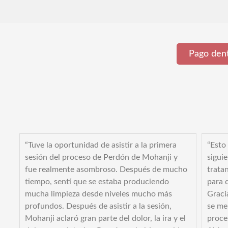
Pago dent
rte
“Tuve la oportunidad de asistir a la primera
“Esto
te
sesión del proceso de Perdón de Mohanji y
sigui
fue realmente asombroso. Después de mucho
trata
a
tiempo, sentí que se estaba produciendo
para d
el
mucha limpieza desde niveles mucho más
Graci
ión
profundos. Después de asistir a la sesión,
se me
s
Mohanji aclaró gran parte del dolor, la ira y el
proce