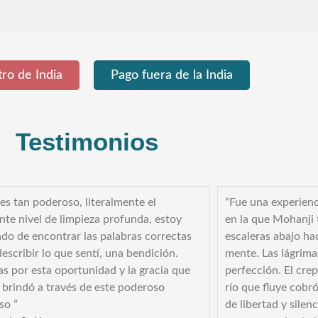
ro de India
Pago fuera de la India
Testimonios
 es tan poderoso, literalmente el
“Fue una experienci
ente nivel de limpieza profunda, estoy
en la que Mohanji 
ndo de encontrar las palabras correctas
escaleras abajo ha
escribir lo que sentí, una bendición.
mente. Las lágrima
as por esta oportunidad y la gracia que
perfección. El crep
 brindó a través de este poderoso
río que fluye cobr
so ”
de libertad y silen