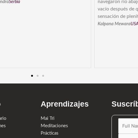
navegaron río abaj
andra
Serbia
vacío después de q
sensación de plenit
Kalpana Mewara
US
o
Aprendizajes
Suscríb
ario
Mai Tri
nes
Meditaciones
Prácticas