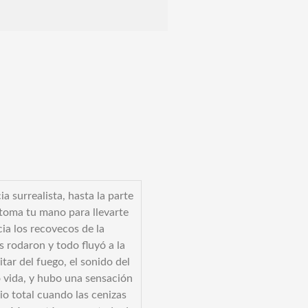
a surrealista, hasta la parte
“Tuve la oportunidad de asistir 
toma tu mano para llevarte
sesión del proceso de Perdón d
cia los recovecos de la
fue realmente asombroso. Des
s rodaron y todo fluyó a la
tiempo, sentí que se estaba pr
itar del fuego, el sonido del
mucha limpieza desde niveles 
ó vida, y hubo una sensación
profundos. Después de asistir a 
cio total cuando las cenizas
Mohanji aclaró gran parte del dol