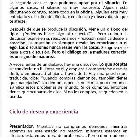
La segunda cosa es que
podemos optar por el silencio
. En
algunos casos, el silencio es muy poderoso. Alguien está
discutiendo contigo, sobre todo en la oficina. Alguien está muy
enfadado y discutiendo. Siéntate en silencio y obsérvalo, sin que
te afecte.
Después de que se produce la discusión, viene un diálogo del
tipo: “¿Podemos hacer algo al respecto?”. Pero cuando la
discusión ocurre en sí, reaccionamos – reacción significa desde la
emoción.
La reacción es siempre desde las emociones o el
ego. Las discusiones nunca resuelven las cosas
. Se agrava y se
pasa a otra discusión.
Pero el diálogo es la madurez correcta;
es un signo de madurez.
A veces, antes de un diálogo, hay una discusión.
Lo que aceptas
se convierte en ti
. Entra en ti, y empieza a comportarse a través
de ti, o empieza a trabajar a través de ti. Hay una poesía que,
traducida, dice: “Cuando compras demonios, también tienes
que manejarlos”. No demonios per se, no el mal, pero demonios
significa estos problemas del mundo. Si los compras, entonces
tienes que ocuparte de ellos. Si no los compras, se quedan en la
tienda.
Ciclo de deseo y experiencia
Presentador
: Mientras no compremos demonios, mientras
estemos en este estado no reactivo, mientras estemos en
silencio, estaremos fuera de problemas. ¿Pero cómo podemos