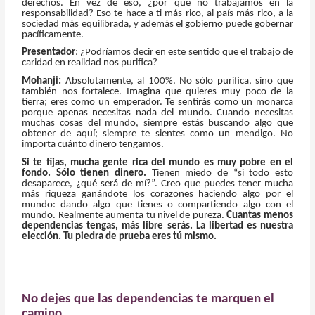
derechos. En vez de eso, ¿por qué no trabajamos en la
responsabilidad? Eso te hace a ti más rico, al país más rico, a la
sociedad más equilibrada, y además el gobierno puede gobernar
pacíficamente.
Presentador
: ¿Podríamos decir en este sentido que el trabajo de
caridad en realidad nos purifica?
Mohanji:
Absolutamente, al 100%. No sólo purifica, sino que
también nos fortalece. Imagina que quieres muy poco de la
tierra; eres como un emperador. Te sentirás como un monarca
porque apenas necesitas nada del mundo. Cuando necesitas
muchas cosas del mundo, siempre estás buscando algo que
obtener de aquí; siempre te sientes como un mendigo. No
importa cuánto dinero tengamos.
Si te fijas, mucha gente rica del mundo es muy pobre en el
fondo. Sólo tienen dinero.
Tienen miedo de “si todo esto
desaparece, ¿qué será de mí?”. Creo que puedes tener mucha
más riqueza ganándote los corazones haciendo algo por el
mundo: dando algo que tienes o compartiendo algo con el
mundo. Realmente aumenta tu nivel de pureza.
Cuantas menos
dependencias tengas, más libre serás. La libertad es nuestra
elección. Tu piedra de prueba eres tú mismo.
No dejes que las dependencias te marquen el
camino