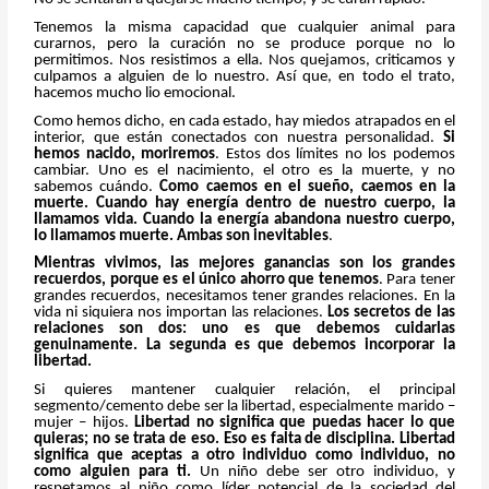
Tenemos la misma capacidad que cualquier animal para
curarnos, pero la curación no se produce porque no lo
permitimos. Nos resistimos a ella. Nos quejamos, criticamos y
culpamos a alguien de lo nuestro. Así que, en todo el trato,
hacemos mucho lio emocional.
Como hemos dicho, en cada estado, hay miedos atrapados en el
interior, que están conectados con nuestra personalidad.
Si
hemos nacido, moriremos
. Estos dos límites no los podemos
cambiar. Uno es el nacimiento, el otro es la muerte, y no
sabemos cuándo.
Como caemos en el sueño, caemos en la
muerte. Cuando hay energía dentro de nuestro cuerpo, la
llamamos vida. Cuando la energía abandona nuestro cuerpo,
lo llamamos muerte. Ambas son inevitables
.
Mientras vivimos, las mejores ganancias son los grandes
recuerdos, porque es el único ahorro que tenemos
. Para tener
grandes recuerdos, necesitamos tener grandes relaciones. En la
vida ni siquiera nos importan las relaciones.
Los secretos de las
relaciones son dos: uno es que debemos cuidarlas
genuinamente. La segunda es que debemos incorporar la
libertad.
Si quieres mantener cualquier relación, el principal
segmento/cemento debe ser la libertad, especialmente marido –
mujer – hijos.
Libertad no significa que puedas hacer lo que
quieras; no se trata de eso. Eso es falta de disciplina. Libertad
significa que aceptas a otro individuo como individuo, no
como alguien para ti.
Un niño debe ser otro individuo, y
respetamos al niño como líder potencial de la sociedad del