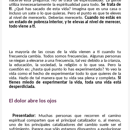
hacerse esta pregunta. No se trata de espiritualidad. La gente
utiliza innecesariamente la espiritualidad para todo.
Se trata de
ti
. ¿Qué has sacado de esta vida? Imagina que es una casa o
incluso un yate o lo que quieras. Pero el punto es que te eleves
al nivel de merecerlo. Deberías merecerlo.
Cuando no estás en
un estado de pobreza interior, y te elevas al nivel de merecer,
todo viene a ti.
La mayoría de las cosas de la vida vienen a ti cuando tu
frecuencia cambia. Todos somos frecuencias. Algunas personas
se niegan a elevarse a una frecuencia, tal vez debido a la crianza,
la educación, la sociedad, la religión o lo que sea. Pero la
cuestión es: ¿hasta qué punto lo has experimentado? Yo veo la
vida como el hecho de experimentar todo lo que quieres de la
vida. Hazlo de tal manera que tu vida sea plena y completa.
Si
tienes miedo de experimentar la vida, toda una vida está
desperdiciada.
El dolor abre los ojos
Presentador:
Muchas personas que recorren el camino
espiritual comparten que el principal catalizador o, al menos,
uno de los principales catalizadores del cambio suele ser el
sufrimiento. Parece que sólo estamos dispuestos a evolucionar