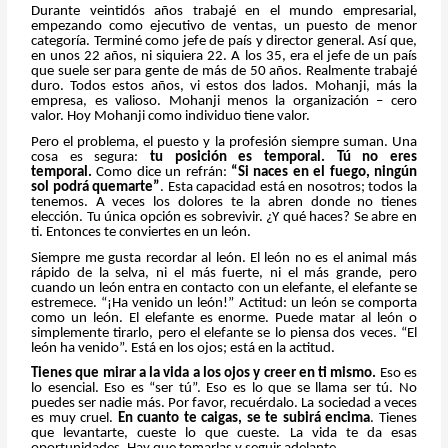
Durante veintidós años trabajé en el mundo empresarial,
empezando como ejecutivo de ventas, un puesto de menor
categoría. Terminé como jefe de país y director general. Así que,
en unos 22 años, ni siquiera 22. A los 35, era el jefe de un país
que suele ser para gente de más de 50 años. Realmente trabajé
duro. Todos estos años, vi estos dos lados. Mohanji, más la
empresa, es valioso. Mohanji menos la organización – cero
valor. Hoy Mohanji como individuo tiene valor.
Pero el problema, el puesto y la profesión siempre suman. Una
cosa es segura:
tu posición es temporal. Tú no eres
temporal.
Como dice un refrán:
“Si naces en el fuego, ningún
sol podrá quemarte”
. Esta capacidad está en nosotros; todos la
tenemos. A veces los dolores te la abren donde no tienes
elección. Tu única opción es sobrevivir. ¿Y qué haces? Se abre en
ti. Entonces te conviertes en un león.
Siempre me gusta recordar al león. El león no es el animal más
rápido de la selva, ni el más fuerte, ni el más grande, pero
cuando un león entra en contacto con un elefante, el elefante se
estremece. “¡Ha venido un león!” Actitud: un león se comporta
como un león. El elefante es enorme. Puede matar al león o
simplemente tirarlo, pero el elefante se lo piensa dos veces. “El
león ha venido”. Está en los ojos; está en la actitud.
Tienes que mirar a la vida a los ojos y creer en ti mismo.
Eso es
lo esencial. Eso es “ser tú”. Eso es lo que se llama ser tú. No
puedes ser nadie más. Por favor, recuérdalo. La sociedad a veces
es muy cruel.
En cuanto te caigas, se te subirá encima
. Tienes
que levantarte, cueste lo que cueste. La vida te da esas