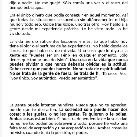
dije a nadie. No me quejé. Sólo comía una vez y el resto del
tiempo bebía agua.
Era el único dinero que podía conseguir en aquel momento. Así
que todas las situaciones se sucedían simultáneamente: mi hija
murió y todo eso. Golpe tras golpe, uno tras otro. Hoy hablo a la
gente desde mi experiencia práctica. Lo he visto todo, lo he
vivido todo.
La vida me dio suficientes lecciones y más. Lo que hablo hoy
tiene el olor o el perfume de las experiencias. No hablo desde los
libros. Lo que hablo es de mi vida. Una cosa que le digo a la
gente es: “Puedes ser un Fénix en cualquier momento. Sólo
tienes que tomar una decisión”.
Una cosa en la vida que nunca
puedes olvidar o que nunca deberías olvidar es la actitud.
Debes creer que puedes hacerlo. No se trata de espiritualidad.
No se trata de la gente de fuera. Se trata de ti.
Tú crees. Ves,
“Soy único. Soy auténtico. Puedo ser auténtico”.
La gente puede intentar hundirte. Puede que no te aprecien;
puede que te descarten.
La sociedad sólo puede hacer dos
cosas; o les gustas, o no les gustas. Te quieren o te odian.
Ambas cosas están bien
. Si nuestra dependencia de la sociedad
no es fuerte, podemos sobrevivir a todo, porque he visto una
falta total de aceptación y una aceptación total. Ambas cosas las
he visto, cuando tenía la posición, el poder.