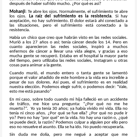
después de haber sufrido mucho. ¿Por qué es así?
Mohanji
: Te abre los ojos. Normalmente, el sufrimiento te abre
los ojos.
La raíz del sufrimiento es la resistencia
. Si hay
aceptación, no hay sufrimiento. El dolor estará ahí conectado a
las situaciones, pero el sufrimiento está conectado a la
resistencia.
Había un chico que creo que habrán visto en las redes sociales.
Murió a los 27 años o así; tenía cáncer desde los 14. Pero en
cuanto aparecieron las redes sociales, inspiró a muchos
enfermos de cáncer a llevar una vida alegre, y gracias a eso
mucha gente se recuperó. Estaba en el hospital la mayor parte
del tiempo, pero utilizaba las redes sociales, Instagram u otras
cosas para animar a la gente.
Cuando murió, el mundo entero o tanta gente se lamentó
porque el valor añadido de este hombre a la vida era increíble a
pesar de sus dolores. Así pues, el sufrimiento es en realidad
nuestra elección. Podemos elegir sufrir, o podemos decir: “Vale,
esto me está pasando”
En mi caso, sobre todo cuando mi hija falleció en un accidente
de tráfico, me hice una pregunta: “¿Por qué no me he
muerto?”. Yo ya tenía 30 años; ya había vivido mi vida. Ella no
tenía ni cinco años. ¿Por qué se fue ella? ¿Por qué no pude ir
yo? Pero no hay “por qué” en la vida. No hay una razón o, ¿qué
se puede decir, la razón? Podemos culpar a alguien por ello pero
eso no resuelve el asunto. Ella se ha ido. No puedo recuperarla.
Sin duda me dolía, pero me negué a aceptar que me