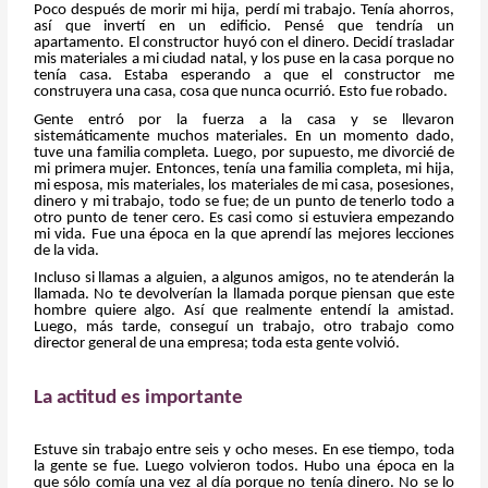
Poco después de morir mi hija, perdí mi trabajo. Tenía ahorros,
así que invertí en un edificio. Pensé que tendría un
apartamento. El constructor huyó con el dinero. Decidí trasladar
mis materiales a mi ciudad natal, y los puse en la casa porque no
tenía casa. Estaba esperando a que el constructor me
construyera una casa, cosa que nunca ocurrió. Esto fue robado.
Gente entró por la fuerza a la casa y se llevaron
sistemáticamente muchos materiales. En un momento dado,
tuve una familia completa. Luego, por supuesto, me divorcié de
mi primera mujer. Entonces, tenía una familia completa, mi hija,
mi esposa, mis materiales, los materiales de mi casa, posesiones,
dinero y mi trabajo, todo se fue; de un punto de tenerlo todo a
otro punto de tener cero. Es casi como si estuviera empezando
mi vida. Fue una época en la que aprendí las mejores lecciones
de la vida.
Incluso si llamas a alguien, a algunos amigos, no te atenderán la
llamada. No te devolverían la llamada porque piensan que este
hombre quiere algo. Así que realmente entendí la amistad.
Luego, más tarde, conseguí un trabajo, otro trabajo como
director general de una empresa; toda esta gente volvió.
La actitud es importante
Estuve sin trabajo entre seis y ocho meses. En ese tiempo, toda
la gente se fue. Luego volvieron todos. Hubo una época en la
que sólo comía una vez al día porque no tenía dinero. No se lo