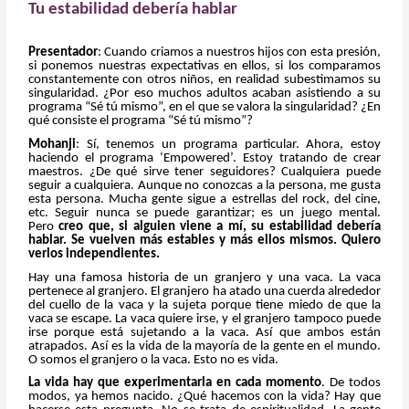
Tu estabilidad debería hablar
Presentador
: Cuando criamos a nuestros hijos con esta presión,
si ponemos nuestras expectativas en ellos, si los comparamos
constantemente con otros niños, en realidad subestimamos su
singularidad. ¿Por eso muchos adultos acaban asistiendo a su
programa “Sé tú mismo”, en el que se valora la singularidad? ¿En
qué consiste el programa “Sé tú mismo”?
Mohanji
: Sí, tenemos un programa particular. Ahora, estoy
haciendo el programa ‘Empowered’. Estoy tratando de crear
maestros. ¿De qué sirve tener seguidores? Cualquiera puede
seguir a cualquiera. Aunque no conozcas a la persona, me gusta
esta persona. Mucha gente sigue a estrellas del rock, del cine,
etc. Seguir nunca se puede garantizar; es un juego mental.
Pero
creo que, si alguien viene a mí, su estabilidad debería
hablar. Se vuelven más estables y más ellos mismos. Quiero
verlos independientes.
Hay una famosa historia de un granjero y una vaca. La vaca
pertenece al granjero. El granjero ha atado una cuerda alrededor
del cuello de la vaca y la sujeta porque tiene miedo de que la
vaca se escape. La vaca quiere irse, y el granjero tampoco puede
irse porque está sujetando a la vaca. Así que ambos están
atrapados. Así es la vida de la mayoría de la gente en el mundo.
O somos el granjero o la vaca. Esto no es vida.
La vida hay que experimentarla en cada momento
. De todos
modos, ya hemos nacido. ¿Qué hacemos con la vida? Hay que