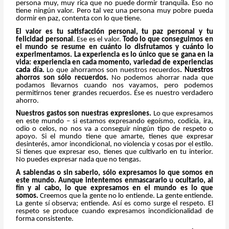
persona muy, muy rica que no puede dormir tranquila. Eso no
tiene ningún valor. Pero tal vez una persona muy pobre pueda
dormir en paz, contenta con lo que tiene.
El valor es tu satisfacción personal, tu paz personal y tu
felicidad personal
. Ese es el valor.
Todo lo que conseguimos en
el mundo se resume en cuánto lo disfrutamos y cuánto lo
experimentamos. La experiencia es lo único que se gana en la
vida: experiencia en cada momento, variedad de experiencias
cada día.
Lo que ahorramos son nuestros recuerdos
. Nuestros
ahorros son sólo recuerdos.
No podemos ahorrar nada que
podamos llevarnos cuando nos vayamos, pero podemos
permitirnos tener grandes recuerdos. Ése es nuestro verdadero
ahorro.
Nuestros gastos son nuestras expresiones.
Lo que expresamos
en este mundo – si estamos expresando egoísmo, codicia, ira,
odio o celos, no nos va a conseguir ningún tipo de respeto o
apoyo. Si el mundo tiene que amarte, tienes que expresar
desinterés, amor incondicional, no violencia y cosas por el estilo.
Si tienes que expresar eso, tienes que cultivarlo en tu interior.
No puedes expresar nada que no tengas.
A sabiendas o sin saberlo, sólo expresamos lo que somos en
este mundo. Aunque intentemos enmascararlo u ocultarlo, al
fin y al cabo, lo que expresamos en el mundo es lo que
somos.
Creemos que la gente no lo entiende. La gente entiende.
La gente sí observa; entiende. Así es como surge el respeto. El
respeto se produce cuando expresamos incondicionalidad de
forma consistente.