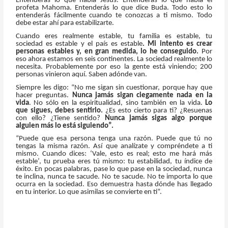
Entenderás lo que habla Jesús. Entenderás lo que habla el
profeta Mahoma. Entenderás lo que dice Buda. Todo esto lo
entenderás fácilmente cuando te conozcas a ti mismo. Todo
debe estar ahí para estabilizarte.
Cuando eres realmente estable, tu familia es estable, tu
sociedad es estable y el país es estable
. Mi intento es crear
personas estables y, en gran medida, lo he conseguido.
Por
eso ahora estamos en seis continentes. La sociedad realmente lo
necesita. Probablemente por eso la gente está viniendo; 200
personas vinieron aquí. Saben adónde van.
Siempre les digo: “No me sigan sin cuestionar, porque hay que
hacer preguntas.
Nunca jamás sigan ciegamente nada en la
vida
. No sólo en la espiritualidad, sino también en la vida.
Lo
que sigues, debes sentirlo.
¿Es esto cierto para ti? ¿Resuenas
con ello? ¿Tiene sentido?
Nunca jamás sigas algo porque
alguien más lo está siguiendo”.
“Puede que esa persona tenga una razón. Puede que tú no
tengas la misma razón. Así que analízate y compréndete a ti
mismo. Cuando dices: ‘Vale, esto es real; esto me hará más
estable’, tu prueba eres tú mismo: tu estabilidad, tu índice de
éxito. En pocas palabras, pase lo que pase en la sociedad, nunca
te inclina, nunca te sacude. No te sacude. No te importa lo que
ocurra en la sociedad. Eso demuestra hasta dónde has llegado
en tu interior. Lo que asimilas se convierte en ti”.