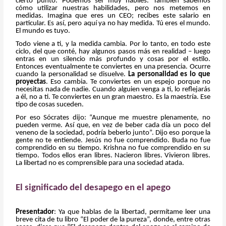
cierto punto. Podemos ser muy hábiles. También sabemos
cómo utilizar nuestras habilidades, pero nos metemos en
medidas. Imagina que eres un CEO; recibes este salario en
particular. Es así, pero aquí ya no hay medida. Tú eres el mundo.
El mundo es tuyo.
Todo viene a ti, y la medida cambia. Por lo tanto, en todo este
ciclo, del que conté, hay algunos pasos más en realidad – luego
entras en un silencio más profundo y cosas por el estilo.
Entonces eventualmente te conviertes en una presencia. Ocurre
cuando la personalidad se disuelve.
La personalidad es lo que
proyectas
. Eso cambia. Te conviertes en un espejo porque no
necesitas nada de nadie. Cuando alguien venga a ti, lo reflejarás
a él, no a ti. Te conviertes en un gran maestro. Es la maestría. Ese
tipo de cosas suceden.
Por eso Sócrates dijo: “Aunque me muestre plenamente, no
pueden verme. Así que, en vez de beber cada día un poco del
veneno de la sociedad, podría beberlo junto”. Dijo eso porque la
gente no te entiende. Jesús no fue comprendido. Buda no fue
comprendido en su tiempo. Krishna no fue comprendido en su
tiempo. Todos ellos eran libres. Nacieron libres. Vivieron libres.
La libertad no es comprensible para una sociedad atada.
El significado del desapego en el apego
Presentador
: Ya que hablas de la libertad, permítame leer una
breve cita de tu libro “El poder de la pureza”, donde, entre otras