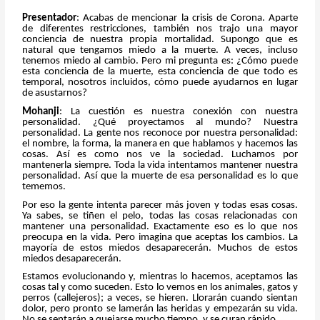
Presentador
: Acabas de mencionar la crisis de Corona. Aparte
de diferentes restricciones, también nos trajo una mayor
conciencia de nuestra propia mortalidad. Supongo que es
natural que tengamos miedo a la muerte. A veces, incluso
tenemos miedo al cambio. Pero mi pregunta es: ¿Cómo puede
esta conciencia de la muerte, esta conciencia de que todo es
temporal, nosotros incluidos, cómo puede ayudarnos en lugar
de asustarnos?
Mohanji
: La cuestión es nuestra conexión con nuestra
personalidad. ¿Qué proyectamos al mundo? Nuestra
personalidad. La gente nos reconoce por nuestra personalidad:
el nombre, la forma, la manera en que hablamos y hacemos las
cosas. Así es como nos ve la sociedad. Luchamos por
mantenerla siempre. Toda la vida intentamos mantener nuestra
personalidad. Así que la muerte de esa personalidad es lo que
tememos.
Por eso la gente intenta parecer más joven y todas esas cosas.
Ya sabes, se tiñen el pelo, todas las cosas relacionadas con
mantener una personalidad. Exactamente eso es lo que nos
preocupa en la vida. Pero imagina que aceptas los cambios. La
mayoría de estos miedos desaparecerán. Muchos de estos
miedos desaparecerán.
Estamos evolucionando y, mientras lo hacemos, aceptamos las
cosas tal y como suceden. Esto lo vemos en los animales, gatos y
perros (callejeros); a veces, se hieren. Llorarán cuando sientan
dolor, pero pronto se lamerán las heridas y empezarán su vida.
No se sentarán a quejarse mucho tiempo, y se curan rápido.