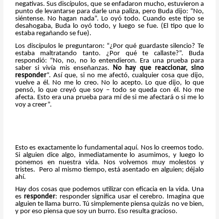
negativas. Sus discípulos, que se enfadaron mucho, estuvieron a
punto de levantarse para darle una paliza, pero Buda dijo: “No,
siéntense. No hagan nada”. Lo oyó todo. Cuando este tipo se
desahogaba, Buda lo oyó todo, y luego se fue. (El tipo que lo
estaba regañando se fue).
Los discípulos le preguntaron: “¿Por qué guardaste silencio? Te
estaba maltratando tanto. ¿Por qué te callaste?”. Buda
respondió: “No, no, no lo entendieron. Era una prueba para
saber si vivía mis enseñanzas.
No hay que reaccionar, sino
responder
“. Así que, si no me afectó, cualquier cosa que dijo,
vuelve a él. No me lo creo. No lo acepto. Lo que dijo, lo que
pensó, lo que creyó que soy – todo se queda con él. No me
afecta. Esto era una prueba para mí de si me afectará o si me lo
voy a creer”.
Esto es exactamente lo fundamental aquí. Nos lo creemos todo.
Si alguien dice algo, inmediatamente lo asumimos, y luego lo
ponemos en nuestra vida. Nos volvemos muy molestos y
tristes. Pero al mismo tiempo, está asentado en alguien; déjalo
ahí.
Hay dos cosas que podemos utilizar con eficacia en la vida. Una
es
responder
: responder significa usar el cerebro. Imagina que
alguien te llama burro. Tú simplemente piensa quizás no ve bien,
y por eso piensa que soy un burro. Eso resulta gracioso.