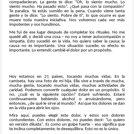
compadecieran. La gente te dice: “Oh, lo siento mucho. Lo
siento mucho. Ha pasado esto”. ¿Qué pasa con la compasión?
Te paraliza. Ya estás sumido en la pena. Cuando viene tanta
gente y te dice: “Lo siento. Pobre de ti”, lo que ocurre es que
muere toda nuestra iniciativa. Nos volvemos cada vez más
impotentes y nos hundimos.
Me fui de ese lugar después de completar los rituales. No me
quedé allí, y decidí una cosa – no voy a tener autocompasión o
simpatía. Esto sucedió en la vida. No quiero saber la causa; la
causa no es importante. Una situación sucede; su efecto es
importante. Lo entendí; cambié el dolor por un propósito.
Hoy estamos en 21 países, tocando muchas vidas. En la
camiseta, hay una foto de mi hija. Ella vive a través de mucha,
mucha gente, tocando muchas vidas, muchas actividades de
caridad. Podemos convertir cualquier dolor en un propósito. Si
no, ¿cuál es la siguiente opción? Estaré sufriendo. Estaré
continuamente bebiendo alcohol o arruinándome, pero
entonces, ¿de qué le sirve al mundo? Así que los dolores se dan
en la vida para abrir los ojos.
Mira aquí, puedes elegir este dolor, y estos son dolores
contundentes. Con estos dolores, no puedes decir: “Lo quiero
en versión diluida”. Es como un golpe fuerte – eso significa que
te inclina completamente; te desequilibra. Esto no es lo único.