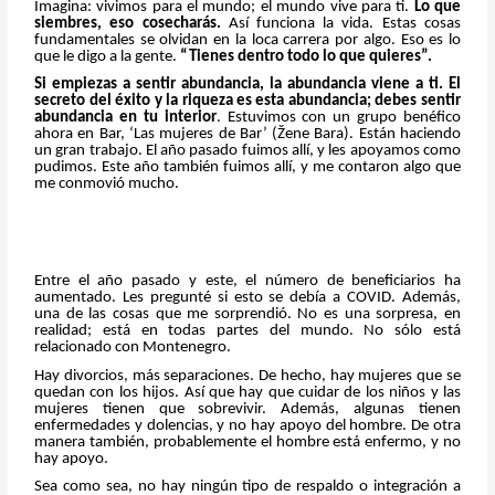
Imagina: vivimos para el mundo; el mundo vive para ti.
Lo que
siembres, eso cosecharás.
Así funciona la vida. Estas cosas
fundamentales se olvidan en la loca carrera por algo. Eso es lo
que le digo a la gente.
“Tienes dentro todo lo que quieres”.
Si empiezas a sentir abundancia, la abundancia viene a ti. El
secreto del éxito y la riqueza es esta abundancia; debes sentir
abundancia en tu interior
. Estuvimos con un grupo benéfico
ahora en Bar, ‘Las mujeres de Bar’ (Žene Bara). Están haciendo
un gran trabajo. El año pasado fuimos allí, y les apoyamos como
pudimos. Este año también fuimos allí, y me contaron algo que
me conmovió mucho.
Entre el año pasado y este, el número de beneficiarios ha
aumentado. Les pregunté si esto se debía a COVID. Además,
una de las cosas que me sorprendió. No es una sorpresa, en
realidad; está en todas partes del mundo. No sólo está
relacionado con Montenegro.
Hay divorcios, más separaciones. De hecho, hay mujeres que se
quedan con los hijos. Así que hay que cuidar de los niños y las
mujeres tienen que sobrevivir. Además, algunas tienen
enfermedades y dolencias, y no hay apoyo del hombre. De otra
manera también, probablemente el hombre está enfermo, y no
hay apoyo.
Sea como sea, no hay ningún tipo de respaldo o integración a