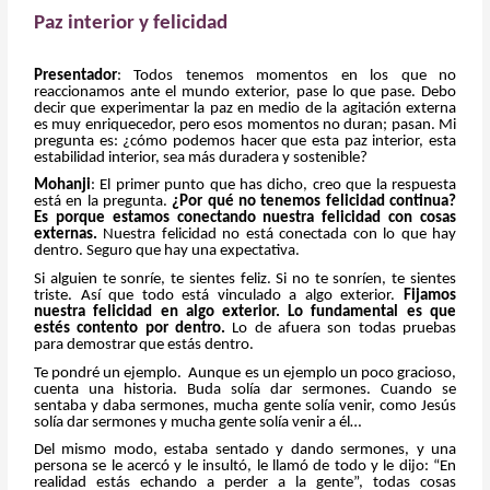
Paz interior y felicidad
Presentador
: Todos tenemos momentos en los que no
reaccionamos ante el mundo exterior, pase lo que pase. Debo
decir que experimentar la paz en medio de la agitación externa
es muy enriquecedor, pero esos momentos no duran; pasan. Mi
pregunta es: ¿cómo podemos hacer que esta paz interior, esta
estabilidad interior, sea más duradera y sostenible?
Mohanji
: El primer punto que has dicho, creo que la respuesta
está en la pregunta.
¿Por qué no tenemos felicidad continua?
Es porque estamos conectando nuestra felicidad con cosas
externas.
Nuestra felicidad no está conectada con lo que hay
dentro. Seguro que hay una expectativa.
Si alguien te sonríe, te sientes feliz. Si no te sonríen, te sientes
triste. Así que todo está vinculado a algo exterior.
Fijamos
nuestra felicidad en algo exterior. Lo fundamental es que
estés contento por dentro.
Lo de afuera son todas pruebas
para demostrar que estás dentro.
Te pondré un ejemplo. Aunque es un ejemplo un poco gracioso,
cuenta una historia. Buda solía dar sermones. Cuando se
sentaba y daba sermones, mucha gente solía venir, como Jesús
solía dar sermones y mucha gente solía venir a él…
Del mismo modo, estaba sentado y dando sermones, y una
persona se le acercó y le insultó, le llamó de todo y le dijo: “En
realidad estás echando a perder a la gente”, todas cosas