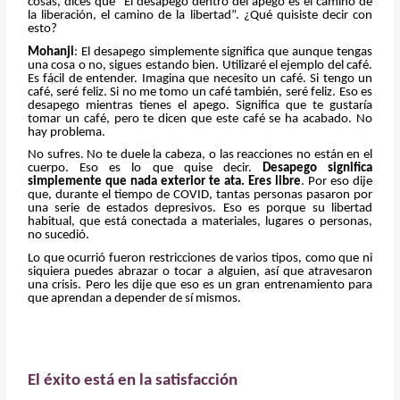
cosas, dices que “El desapego dentro del apego es el camino de
la liberación, el camino de la libertad”. ¿Qué quisiste decir con
esto?
Mohanji
: El desapego simplemente significa que aunque tengas
una cosa o no, sigues estando bien. Utilizaré el ejemplo del café.
Es fácil de entender. Imagina que necesito un café. Si tengo un
café, seré feliz. Si no me tomo un café también, seré feliz. Eso es
desapego mientras tienes el apego. Significa que te gustaría
tomar un café, pero te dicen que este café se ha acabado. No
hay problema.
No sufres. No te duele la cabeza, o las reacciones no están en el
cuerpo. Eso es lo que quise decir.
Desapego significa
simplemente que nada exterior te ata. Eres libre
. Por eso dije
que, durante el tiempo de COVID, tantas personas pasaron por
una serie de estados depresivos. Eso es porque su libertad
habitual, que está conectada a materiales, lugares o personas,
no sucedió.
Lo que ocurrió fueron restricciones de varios tipos, como que ni
siquiera puedes abrazar o tocar a alguien, así que atravesaron
una crisis. Pero les dije que eso es un gran entrenamiento para
que aprendan a depender de sí mismos.
El éxito está en la satisfacción