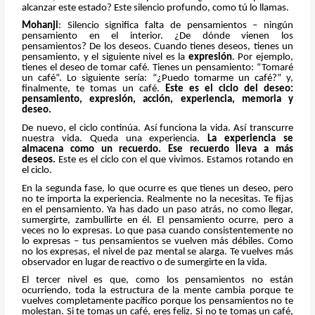
alcanzar este estado? Este silencio profundo, como tú lo llamas.
Mohanji
: Silencio significa falta de pensamientos – ningún
pensamiento en el interior. ¿De dónde vienen los
pensamientos? De los deseos. Cuando tienes deseos, tienes un
pensamiento, y el siguiente nivel es la
expresión
. Por ejemplo,
tienes el deseo de tomar café. Tienes un pensamiento: “Tomaré
un café”. Lo siguiente sería: “¿Puedo tomarme un café?” y,
finalmente, te tomas un café.
Este es el ciclo del deseo:
pensamiento, expresión, acción, experiencia, memoria y
deseo.
De nuevo, el ciclo continúa. Así funciona la vida. Así transcurre
nuestra vida. Queda una experiencia.
La experiencia se
almacena como un recuerdo. Ese recuerdo lleva a más
deseos.
Este es el ciclo con el que vivimos. Estamos rotando en
el ciclo.
En la segunda fase, lo que ocurre es que tienes un deseo, pero
no te importa la experiencia. Realmente no la necesitas. Te fijas
en el pensamiento. Ya has dado un paso atrás, no como llegar,
sumergirte, zambullirte en él. El pensamiento ocurre, pero a
veces no lo expresas. Lo que pasa cuando consistentemente no
lo expresas – tus pensamientos se vuelven más débiles. Como
no los expresas, el nivel de paz mental se alarga. Te vuelves más
observador en lugar de reactivo o de sumergirte en la vida.
El tercer nivel es que, como los pensamientos no están
ocurriendo, toda la estructura de la mente cambia porque te
vuelves completamente pacífico porque los pensamientos no te
molestan. Si te tomas un café, eres feliz. Si no te tomas un café,