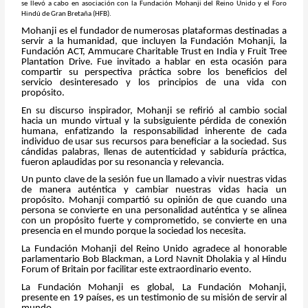
se llevó a cabo en asociación con la Fundación Mohanji del Reino Unido y el Foro
Hindú de Gran Bretaña (HFB).
Mohanji es el fundador de numerosas plataformas destinadas a
servir a la humanidad, que incluyen la Fundación Mohanji, la
Fundación ACT, Ammucare Charitable Trust en India y Fruit Tree
Plantation Drive. Fue invitado a hablar en esta ocasión para
compartir su perspectiva práctica sobre los beneficios del
servicio desinteresado y los principios de una vida con
propósito.
En su discurso inspirador, Mohanji se refirió al cambio social
hacia un mundo virtual y la subsiguiente pérdida de conexión
humana, enfatizando la responsabilidad inherente de cada
individuo de usar sus recursos para beneficiar a la sociedad. Sus
cándidas palabras, llenas de autenticidad y sabiduría práctica,
fueron aplaudidas por su resonancia y relevancia.
Un punto clave de la sesión fue un llamado a vivir nuestras vidas
de manera auténtica y cambiar nuestras vidas hacia un
propósito. Mohanji compartió su opinión de que cuando una
persona se convierte en una personalidad auténtica y se alinea
con un propósito fuerte y comprometido, se convierte en una
presencia en el mundo porque la sociedad los necesita.
La Fundación Mohanji del Reino Unido agradece al honorable
parlamentario Bob Blackman, a Lord Navnit Dholakia y al Hindu
Forum of Britain por facilitar este extraordinario evento.
La Fundación Mohanji es global, La Fundación Mohanji,
presente en 19 países, es un testimonio de su misión de servir al