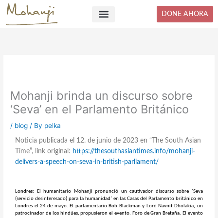
Skip
DONE AHORA
to
content
Mohanji brinda un discurso sobre
‘Seva’ en el Parlamento Británico
/
blog
/ By
pelka
Noticia publicada el 12. de junio de 2023 en “The South Asian
Time”, link original:
https://thesouthasiantimes.info/mohanji-
delivers-a-speech-on-seva-in-british-parliament/
Londres: El humanitario Mohanji pronunció un cautivador discurso sobre ‘Seva
(servicio desinteresado) para la humanidad’ en las Casas del Parlamento británico en
Londres el 24 de mayo. El parlamentario Bob Blackman y Lord Navnit Dholakia, un
patrocinador de los hindúes, propusieron el evento. Foro de Gran Bretaña. El evento