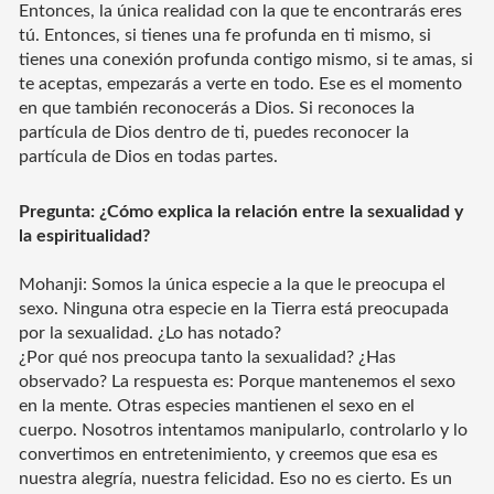
Entonces, la única realidad con la que te encontrarás eres
tú. Entonces, si tienes una fe profunda en ti mismo, si
tienes una conexión profunda contigo mismo, si te amas, si
te aceptas, empezarás a verte en todo. Ese es el momento
en que también reconocerás a Dios. Si reconoces la
partícula de Dios dentro de ti, puedes reconocer la
partícula de Dios en todas partes.
Pregunta: ¿Cómo explica la relación entre la sexualidad y
la espiritualidad?
Mohanji: Somos la única especie a la que le preocupa el
sexo. Ninguna otra especie en la Tierra está preocupada
por la sexualidad. ¿Lo has notado?
¿Por qué nos preocupa tanto la sexualidad? ¿Has
observado? La respuesta es: Porque mantenemos el sexo
en la mente. Otras especies mantienen el sexo en el
cuerpo. Nosotros intentamos manipularlo, controlarlo y lo
convertimos en entretenimiento, y creemos que esa es
nuestra alegría, nuestra felicidad. Eso no es cierto. Es un