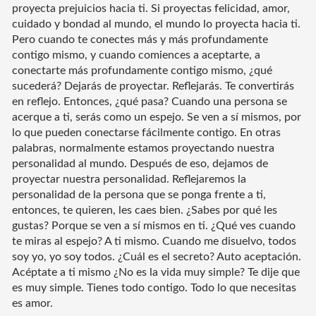
proyecta prejuicios hacia ti. Si proyectas felicidad, amor,
cuidado y bondad al mundo, el mundo lo proyecta hacia ti.
Pero cuando te conectes más y más profundamente
contigo mismo, y cuando comiences a aceptarte, a
conectarte más profundamente contigo mismo, ¿qué
sucederá? Dejarás de proyectar. Reflejarás. Te convertirás
en reflejo. Entonces, ¿qué pasa? Cuando una persona se
acerque a ti, serás como un espejo. Se ven a sí mismos, por
lo que pueden conectarse fácilmente contigo. En otras
palabras, normalmente estamos proyectando nuestra
personalidad al mundo. Después de eso, dejamos de
proyectar nuestra personalidad. Reflejaremos la
personalidad de la persona que se ponga frente a ti,
entonces, te quieren, les caes bien. ¿Sabes por qué les
gustas? Porque se ven a sí mismos en ti. ¿Qué ves cuando
te miras al espejo? A ti mismo. Cuando me disuelvo, todos
soy yo, yo soy todos. ¿Cuál es el secreto? Auto aceptación.
Acéptate a ti mismo ¿No es la vida muy simple? Te dije que
es muy simple. Tienes todo contigo. Todo lo que necesitas
es amor.