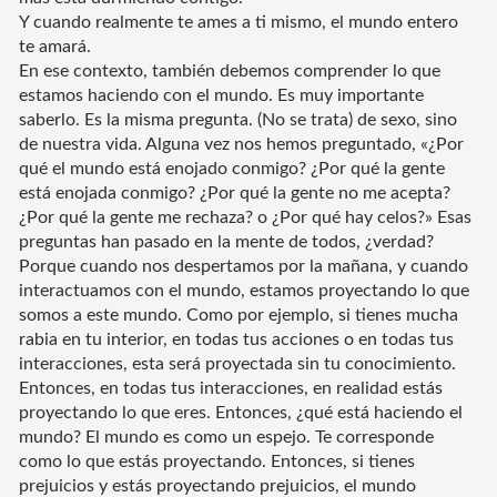
Y cuando realmente te ames a ti mismo, el mundo entero
te amará.
En ese contexto, también debemos comprender lo que
estamos haciendo con el mundo. Es muy importante
saberlo. Es la misma pregunta. (No se trata) de sexo, sino
de nuestra vida. Alguna vez nos hemos preguntado, «¿Por
qué el mundo está enojado conmigo? ¿Por qué la gente
está enojada conmigo? ¿Por qué la gente no me acepta?
¿Por qué la gente me rechaza? o ¿Por qué hay celos?» Esas
preguntas han pasado en la mente de todos, ¿verdad?
Porque cuando nos despertamos por la mañana, y cuando
interactuamos con el mundo, estamos proyectando lo que
somos a este mundo. Como por ejemplo, si tienes mucha
rabia en tu interior, en todas tus acciones o en todas tus
interacciones, esta será proyectada sin tu conocimiento.
Entonces, en todas tus interacciones, en realidad estás
proyectando lo que eres. Entonces, ¿qué está haciendo el
mundo? El mundo es como un espejo. Te corresponde
como lo que estás proyectando. Entonces, si tienes
prejuicios y estás proyectando prejuicios, el mundo