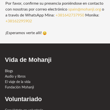
Por favor, confirme su presencia poniéndose en contacto
con nosotras por correo electrónico
spain@mohanji.org
o
a través de WhatsApp Mina:
+381642737950
Monika:
+38162295902
¡Esperamos verte allí!
Vida de Mohanji
Blogs
Audio y libros
El viaje de la vida
Fundación Mohanji
Voluntariado